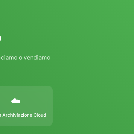
o
acciamo o vendiamo
☁️
 Archiviazione Cloud