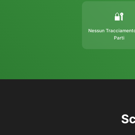
🔐
Nessun Tracciament
Parti
Sc