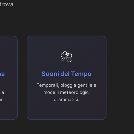
 trova
⛈️
na
Suoni del Tempo
,
Temporali, pioggia gentile e
 e
modelli meteorologici
i
drammatici.