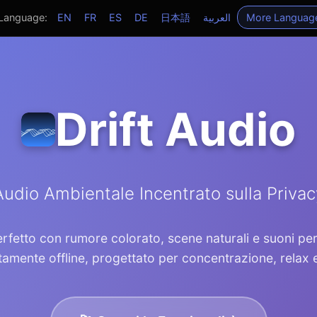
 Language:
EN
FR
ES
DE
日本語
العربية
More Language
Drift Audio
Audio Ambientale Incentrato sulla Privac
fetto con rumore colorato, scene naturali e suoni pers
amente offline, progettato per concentrazione, relax 