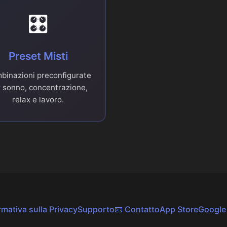
🎛️
Preset Misti
binazioni preconfigurate
 sonno, concentrazione,
relax e lavoro.
rmativa sulla Privacy
Supporto
📧 Contatto
App Store
Google