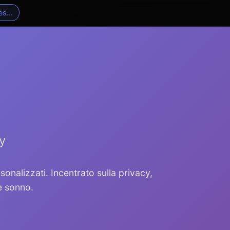
s...
y
onalizzati. Incentrato sulla privacy,
e sonno.