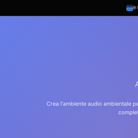
🌐
Crea l'ambiente audio ambientale per
complet